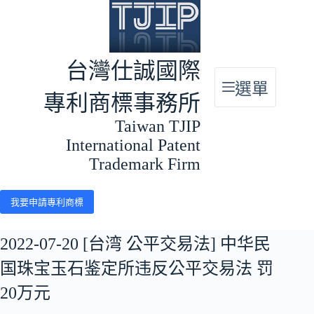
跳
至
主
要
台灣仕誠國際
內
選單
容
專利商標事務所
Taiwan TJIP
International Patent
Trademark Firm
我要申請專利商標
2022-07-20 [台湾 公平交易法] 中华民
国珠宝玉石鉴定所违反公平交易法 罚
20万元