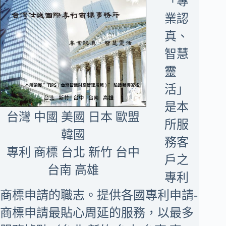
「專
業認
真、
智慧
靈
活」
是本
台灣 中國 美國 日本 歐盟
所服
韓國
務客
專利 商標 台北 新竹 台中
戶之
台南 高雄
專利
商標申請的職志。提供各國專利申請-
商標申請最貼心周延的服務，以最多