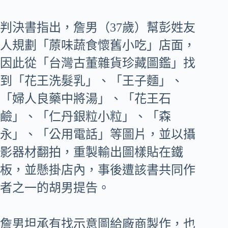
判決書指出，詹男（37歲）幫彭姓友
人規劃「蒝味蔬食懷舊小吃」店面，
因此從「台灣古董雜貨珍藏圖鑑」找
到「花王洗髮乳」、「王子麵」、
「婦人良藥中將湯」、「花王石
鹼」、「仁丹銀粒小粒」、「森
永」、「公用電話」等圖片，並以攝
影器材翻拍，重製輸出圖樣貼在鐵
板，並懸掛店內，事後遭該書共同作
者之一的胡男提告。
詹男坦承有找示意圖給廠商製作，也