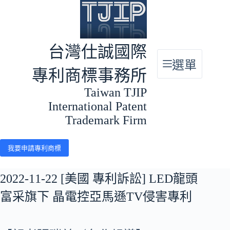
跳
至
主
要
台灣仕誠國際
內
選單
容
專利商標事務所
Taiwan TJIP
International Patent
Trademark Firm
我要申請專利商標
2022-11-22 [美國 專利訴訟] LED龍頭
富采旗下 晶電控亞馬遜TV侵害專利