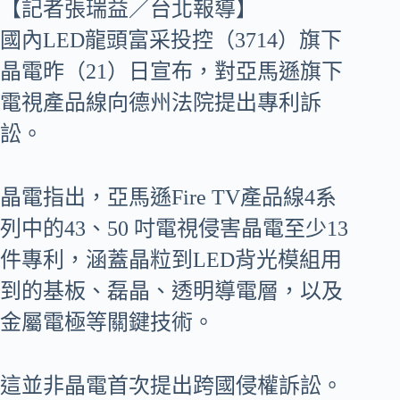
【記者張瑞益／台北報導】
國內LED龍頭富采投控（3714）旗下
晶電昨（21）日宣布，對亞馬遜旗下
電視產品線向德州法院提出專利訴
訟。
晶電指出，亞馬遜Fire TV產品線4系
列中的43、50 吋電視侵害晶電至少13
件專利，涵蓋晶粒到LED背光模組用
到的基板、磊晶、透明導電層，以及
金屬電極等關鍵技術。
這並非晶電首次提出跨國侵權訴訟。