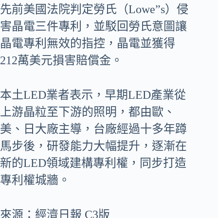
先前美國法院判定勞氏（Lowe”s）侵
害晶電三件專利，並駁回勞氏意圖讓
晶電專利無效的指控，晶電並獲得
212萬美元損害賠償金。
本土LED業者表示，早期LED產業從
上游晶粒至下游的照明，都由歐、
美、日大廠主導，台廠經過十多年蹲
馬步後，研發能力大幅提升，逐漸在
新的LED領域建構專利權，同步打造
專利權城牆。
來源：經濟日報 C3版