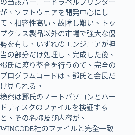
の当該バーコードラベルプリンター
が、ソフトウェアを開発中心にし
て、相容性高い、故障し難い、トッ
プクラス製品以外の市場で強大な優
勢を有し、いずれのエンジニアが担
当の部分だけ処理し、完成した後、
鄧氏に渡り整合を行うので、完全の
プログラムコードは、鄧氏と会長だ
け見られる。
検察は鄧氏のノートパソコンとハー
ドディスクのファイルを検証する
と、その名称及び内容が、
WINCODE社のファイルと完全一致