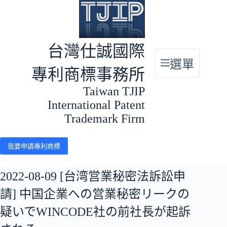
跳
至
主
要
台灣仕誠國際
內
選單
容
專利商標事務所
Taiwan TJIP
International Patent
Trademark Firm
我要申請專利商標
2022-08-09 [台湾営業秘密法訴訟申
請] 中国企業への営業秘密リークの
疑いでWINCODE社の前社長が起訴