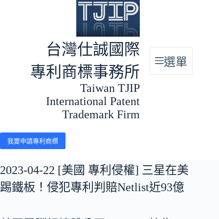
跳
至
主
要
台灣仕誠國際
內
選單
容
專利商標事務所
Taiwan TJIP
International Patent
Trademark Firm
我要申請專利商標
2023-04-22 [美國 專利侵權] 三星在美
踢鐵板！侵犯專利判賠Netlist近93億