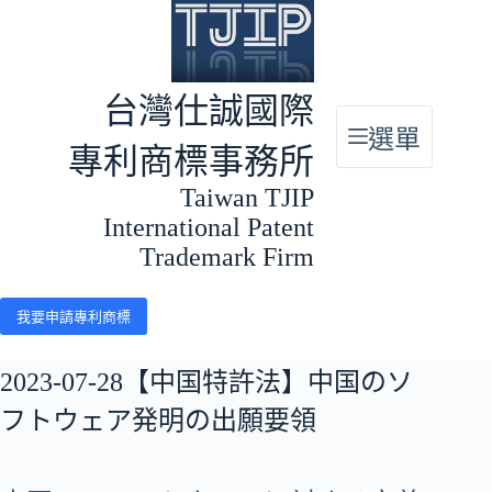
跳
至
主
要
台灣仕誠國際
內
選單
容
專利商標事務所
Taiwan TJIP
International Patent
Trademark Firm
我要申請專利商標
2023-07-28【中国特許法】中国のソ
フトウェア発明の出願要領