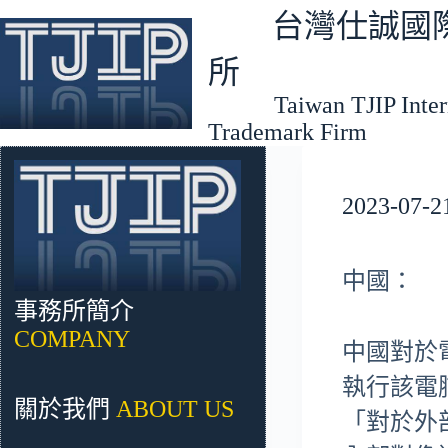
跳
台灣仕誠國際
至
主
所
要
Taiwan TJIP Interna
內
Trademark Firm
容
2023-
中國：
事務所簡介
COMPANY
中國對於
執行該電
關於我們
ABOUT US
「對於外