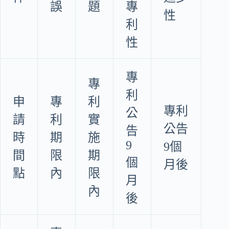
誤
題
專
性
利
性
專
專
利
申
專
利
專利
公
請
利
實
公告
告
時
期
施
9
9個
間
限
期
個
月後
點
內
限
月
內
後