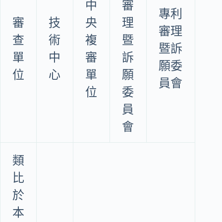
中
審
專利
審
技
央
理
審理
查
術
複
暨
暨訴
單
中
審
訴
願委
位
心
單
願
員會
位
委
員
會
類
比
於
本