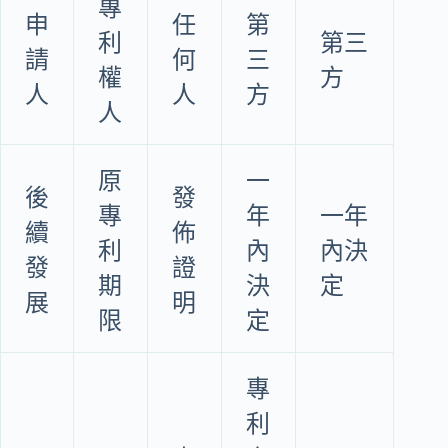
專
申
任
第
利
第三
請
何
三
權
方
人
人
方
人
原
一
後
發
專
年
一年
續
佈
利
內
內決
發
證
期
決
定
展
明
限
定
專
利