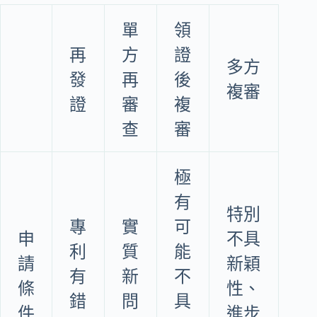
單
領
再
方
證
多方
發
再
後
複審
證
審
複
查
審
極
有
特別
專
實
可
申
不具
利
質
能
請
新穎
有
新
不
條
性、
錯
問
具
件
進步