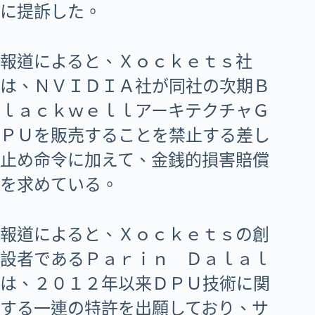
に提訴した。
報道によると、Ｘｏｃｋｅｔｓ社
は、ＮＶＩＤＩＡ社が同社の次期Ｂ
ｌａｃｋｗｅｌｌアーキテクチャＧ
ＰＵを販売することを禁止する差し
止め命令に加えて、金銭的損害賠償
を求めている。
報道によると、Ｘｏｃｋｅｔｓの創
設者であるＰａｒｉｎ Ｄａｌａｌ
は、２０１２年以来ＤＰＵ技術に関
する一連の特許を出願しており、サ