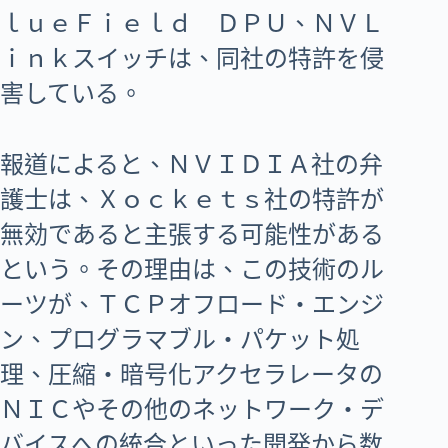
ｌｕｅＦｉｅｌｄ ＤＰＵ、ＮＶＬ
ｉｎｋスイッチは、同社の特許を侵
害している。
報道によると、ＮＶＩＤＩＡ社の弁
護士は、Ｘｏｃｋｅｔｓ社の特許が
無効であると主張する可能性がある
という。その理由は、この技術のル
ーツが、ＴＣＰオフロード・エンジ
ン、プログラマブル・パケット処
理、圧縮・暗号化アクセラレータの
ＮＩＣやその他のネットワーク・デ
バイスへの統合といった開発から数