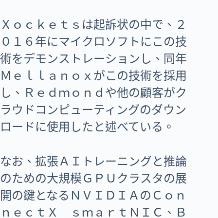
Ｘｏｃｋｅｔｓは起訴状の中で、２
０１６年にマイクロソフトにこの技
術をデモンストレーションし、同年
Ｍｅｌｌａｎｏｘがこの技術を採用
し、Ｒｅｄｍｏｎｄや他の顧客がク
ラウドコンピューティングのダウン
ロードに使用したと述べている。
なお、拡張ＡＩトレーニングと推論
のための大規模ＧＰＵクラスタの展
開の鍵となるＮＶＩＤＩＡのＣｏｎ
ｎｅｃｔＸ ｓｍａｒｔＮＩＣ、Ｂ