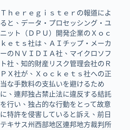
Ｔｈｅｒｅｇｉｓｔｅｒの報道によ
ると、データ・プロセッシング・ユ
ニット（ＤＰＵ）開発企業のＸｏｃ
ｋｅｔｓ社は、ＡＩチップ・メーカ
ーのＮＶＩＤＩＡ社、マイクロソフ
ト社、知的財産リスク管理会社のＲ
ＰＸ社が、Ｘｏｃｋｅｔｓ社への正
当な手数料の支払いを避けるため
に、連邦独占禁止法に違反する結託
を行い、独占的な行動をとって故意
に特許を侵害していると訴え、前日
テキサス州西部地区連邦地方裁判所