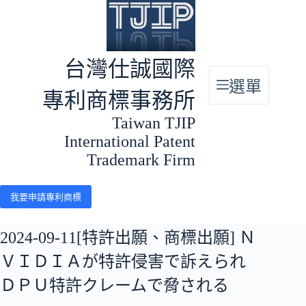
跳
至
主
要
台灣仕誠國際
內
選單
容
專利商標事務所
Taiwan TJIP
International Patent
Trademark Firm
我要申請專利商標
2024-09-11[特許出願、商標出願] Ｎ
ＶＩＤＩＡが特許侵害で訴えられ
ＤＰＵ特許クレームで脅される