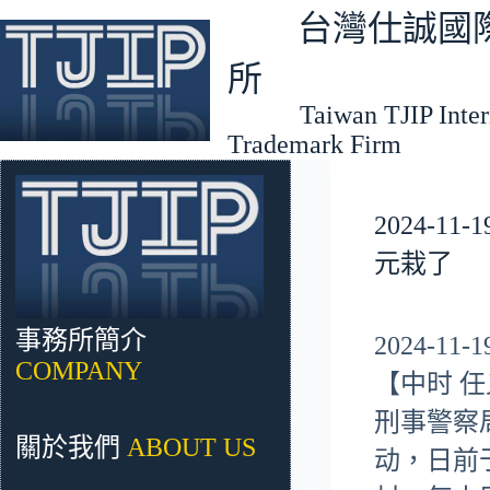
跳
台灣仕誠國際
至
主
所
要
Taiwan TJIP Interna
內
Trademark Firm
容
2024-
元栽了
事務所簡介
2024-11
COMPANY
【中时 
刑事警察
關於我們
ABOUT US
动，日前