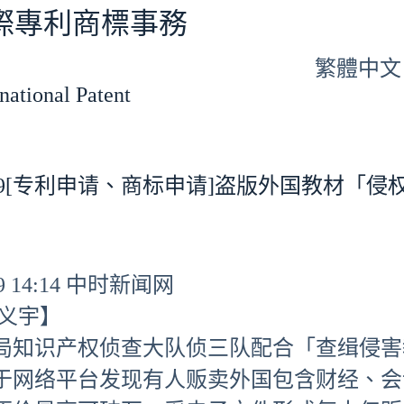
專利商標事務
繁體中文
tional Patent
11-19[专利申请、商标申请]盗版外国教材「侵权
-19 14:14 中时新闻网
任义宇】
局知识产权侦查大队侦三队配合「查缉侵害
于网络平台发现有人贩卖外国包含财经、会