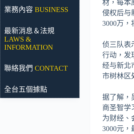
材，每本
業務內容
BUSINESS
侵权后与
3000
最新消息＆法規
LAWS &
侦三队表
INFORMATION
行动，发
经与新北
聯絡我們
CONTACT
市树林区
全台五個據點
据了解，
商圣智学
为财经、
3000元