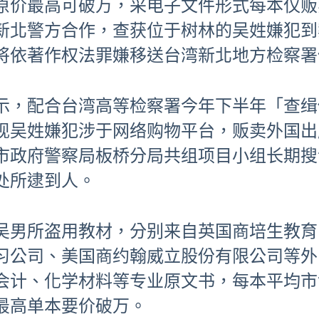
原价最高可破万，采电子文件形式每本仅贩卖
新北警方合作，查获位于树林的吴姓嫌犯到
万，将依著作权法罪嫌移送台湾新北地方检察
示，配合台湾高等检察署今年下半年「查缉
现吴姓嫌犯涉于网络购物平台，贩卖外国出
市政府警察局板桥分局共组项目小组长期搜证
处所逮到人。
吴男所盗用教材，分别来自英国商培生教育
习公司、美国商约翰威立股份有限公司等外
会计、化学材料等专业原文书，每本平均市售
，最高单本要价破万。