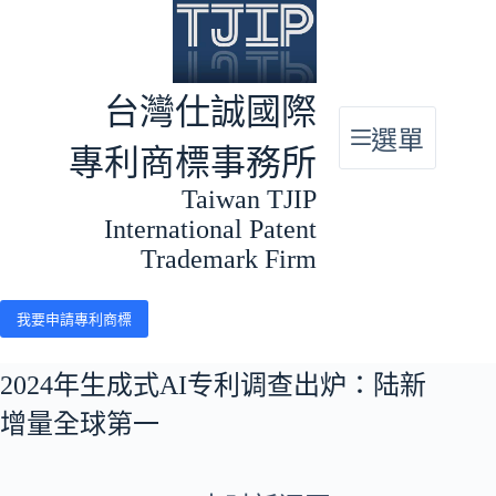
跳
至
主
要
台灣仕誠國際
內
選單
容
專利商標事務所
Taiwan TJIP
International Patent
Trademark Firm
我要申請專利商標
2024年生成式AI专利调查出炉：陆新
增量全球第一