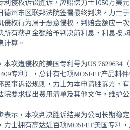
专利侵权诉讼胜诉，应赔偿力士1050万美元
0日德州东区联邦法院签署最终判决，力士
机侵权行为属于恶意侵权，判赔金额应一次
决所有获判金额给予判决前利息，利息按5
息计算。
本次遭侵权的美国专利号为US 7629634（
09（409专利），总计有七项MOSFET产
邦民事诉讼规则，力士为本申请胜诉方，有
法院要求提出费用清单及其他文件，维护公
步表示，本次判决胜诉结果为公司长期稳定
，力士拥有高达近百项MOSFET美国专利