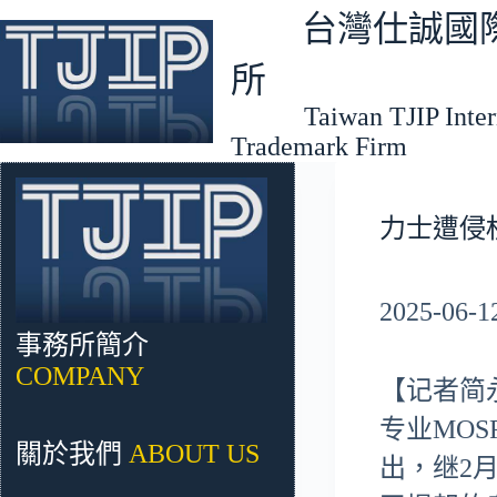
跳
台灣仕誠國際
至
主
所
要
Taiwan TJIP Interna
內
Trademark Firm
容
力士遭侵
2025-06
事務所簡介
COMPANY
【记者简
专业MO
關於我們
ABOUT US
出，继2