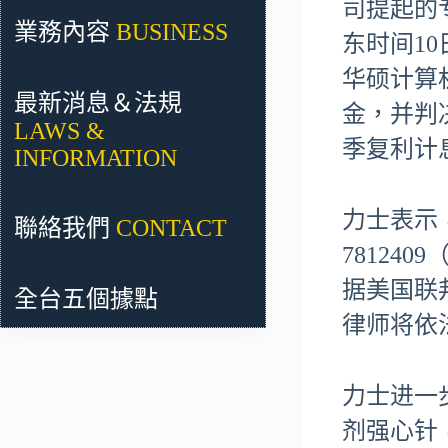
司提起的
業務內容
BUSINESS
东时间1
华硕计算
最新消息＆法規
金，并判
LAWS &
季复利计
INFORMATION
力士表示，
聯絡我們
CONTACT
78124
据美国联
全台五個據點
律师将依
力士进一
剂强心针