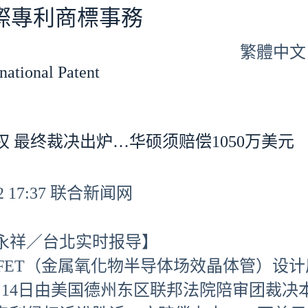
專利商標事務
繁體中文
tional Patent
权 最终裁决出炉…华硕须赔偿1050万美元
-12 17:37 联合新闻网
永祥／台北实时报导】
SFET（金属氧化物半导体场效晶体管）设
月14日由美国德州东区联邦法院陪审团裁决