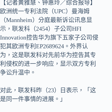
【记者黄雅慧、钟惠玲／综合报导】
欧洲统一专利法院（UPC）曼海姆
（Mannheim）分庭最新诉讼讯息显
示，联发科（2454）子公司HFI
Innovation控告华为旗下五家子公司侵
犯其欧洲专利EP2689624。外界认
为，这是联发科对先前华为控告其专
利侵权的进一步响应，显示双方专利
争讼升温中。
对此，联发科昨（23）日表示，「这
是同一件事情的进展。」