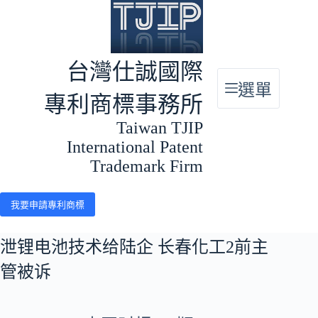
跳
至
主
要
台灣仕誠國際
內
選單
容
專利商標事務所
Taiwan TJIP
International Patent
Trademark Firm
我要申請專利商標
泄锂电池技术给陆企 长春化工2前主
管被诉