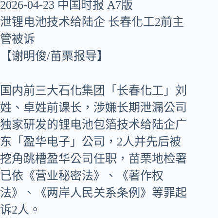
2026-04-23 中国时报 A7版
泄锂电池技术给陆企 长春化工2前主
管被诉
【谢明俊/苗栗报导】
国内前三大石化集团「长春化工」刘
姓、卓姓前课长，涉嫌长期泄漏公司
独家研发的锂电池包箔技术给陆企广
东「盈华电子」公司，2人并先后被
挖角跳槽盈华公司任职，苗栗地检署
已依《营业秘密法》、《著作权
法》、《两岸人民关系条例》等罪起
诉2人。