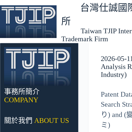
跳
台灣仕誠國際
至
主
所
要
Taiwan TJIP Interna
內
Trademark Firm
容
2026-05-11
Analysis R
Industry)
事務所簡介
Patent Dat
COMPANY
Search St
り) and (變
關於我們
ABOUT US
ミ)