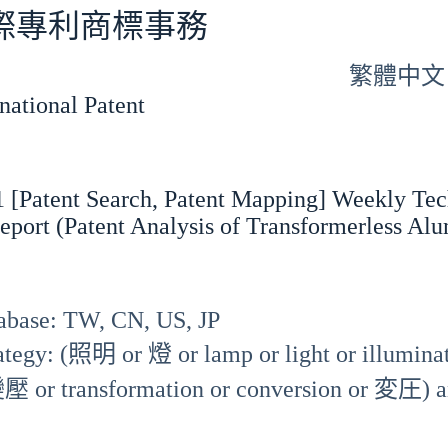
專利商標事務
繁體中文
tional Patent
 [Patent Search, Patent Mapping] Weekly Tec
eport (Patent Analysis of Transformerless A
abase: TW, CN, US, JP
rategy: (照明 or 燈 or lamp or light or illu
壓 or transformation or conversion or 変圧)