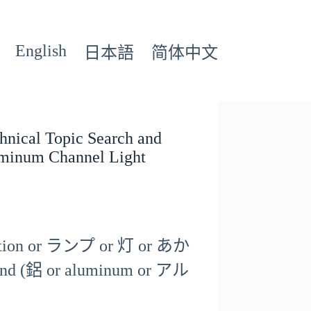
English
日本語
简体中文
hnical Topic Search and
luminum Channel Light
mination or ランプ or 灯 or あか
 and (鋁 or aluminum or アル