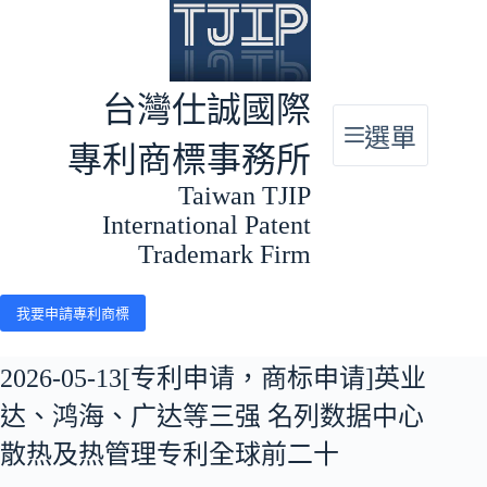
跳
至
主
要
台灣仕誠國際
內
選單
容
專利商標事務所
Taiwan TJIP
International Patent
Trademark Firm
我要申請專利商標
2026-05-13[专利申请，商标申请]英业
达、鸿海、广达等三强 名列数据中心
散热及热管理专利全球前二十