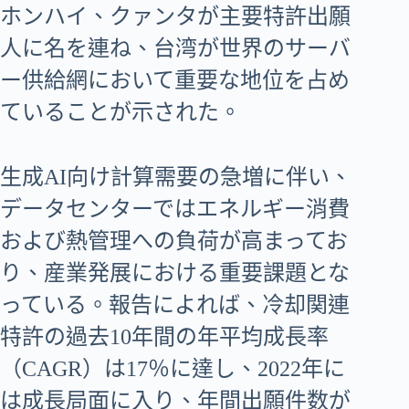
ホンハイ、クァンタが主要特許出願
人に名を連ね、台湾が世界のサーバ
ー供給網において重要な地位を占め
ていることが示された。
生成AI向け計算需要の急増に伴い、
データセンターではエネルギー消費
および熱管理への負荷が高まってお
り、産業発展における重要課題とな
っている。報告によれば、冷却関連
特許の過去10年間の年平均成長率
（CAGR）は17％に達し、2022年に
は成長局面に入り、年間出願件数が