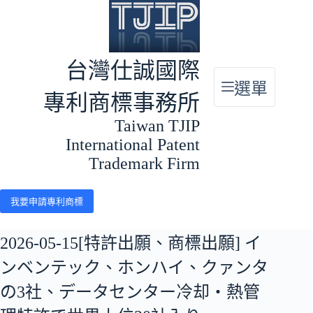
跳
至
主
要
台灣仕誠國際
內
選單
容
專利商標事務所
Taiwan TJIP
International Patent
Trademark Firm
我要申請專利商標
2026-05-15[特許出願、商標出願] イ
ンベンテック、ホンハイ、クァンタ
の3社、データセンター冷却・熱管