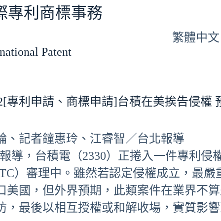
專利商標事務
繁體中文
tional Patent
06-12[專利申請、商標申請]台積在美挨告侵權
綸、記者鐘惠玲、江睿智／台北報導
ios報導，台積電（2330）正捲入一件專利
ITC）審理中。雖然若認定侵權成立，最嚴
口美國，但外界預期，此類案件在業界不算
防，最後以相互授權或和解收場，實質影響