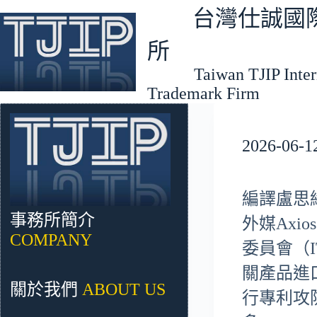
跳
台灣仕誠國際
至
主
所
要
Taiwan TJIP Interna
內
Trademark Firm
容
2026-
編譯盧思
事務所簡介
外媒Ax
COMPANY
委員會（
關產品進
關於我們
ABOUT US
行專利攻