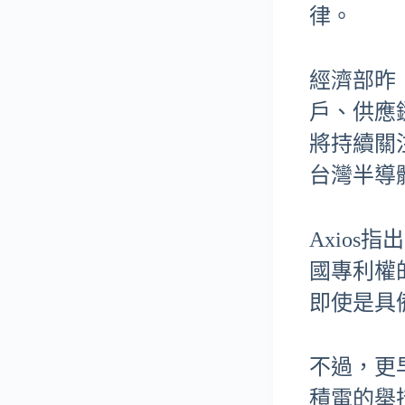
律。
經濟部昨
戶、供應
將持續關
台灣半導
Axio
國專利權
即使是具
不過，更
積電的舉