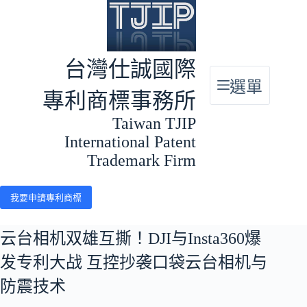
跳
至
主
要
台灣仕誠國際
內
選單
容
專利商標事務所
Taiwan TJIP
International Patent
Trademark Firm
我要申請專利商標
云台相机双雄互撕！DJI与Insta360爆
发专利大战 互控抄袭口袋云台相机与
防震技术