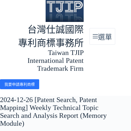
跳
至
主
要
台灣仕誠國際
內
選單
容
專利商標事務所
Taiwan TJIP
International Patent
Trademark Firm
我要申請專利商標
2024-12-26 [Patent Search, Patent
Mapping] Weekly Technical Topic
Search and Analysis Report (Memory
Module)