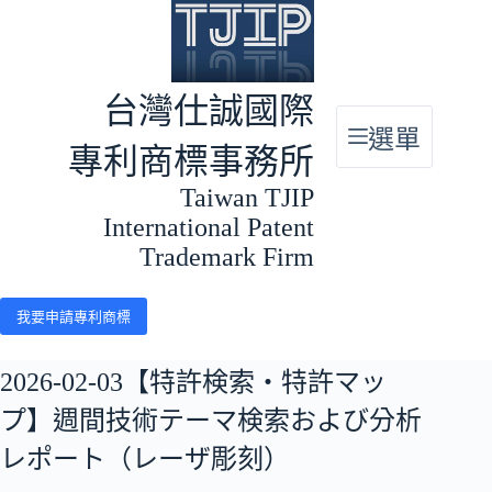
跳
至
主
要
台灣仕誠國際
內
選單
容
專利商標事務所
Taiwan TJIP
International Patent
Trademark Firm
我要申請專利商標
2026-02-03【特許検索・特許マッ
プ】週間技術テーマ検索および分析
レポート（レーザ彫刻）