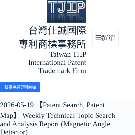
跳
至
主
要
台灣仕誠國際
內
選單
容
專利商標事務所
Taiwan TJIP
International Patent
Trademark Firm
我要申請專利商標
2026-05-19 【Patent Search, Patent
Map】 Weekly Technical Topic Search
and Analysis Report (Magnetic Angle
Detector)