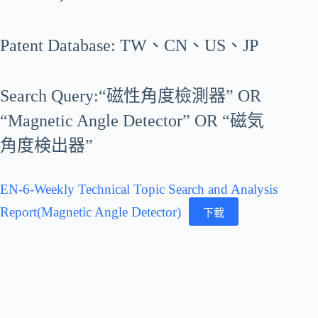
Patent Database: TW、CN、US、JP
Search Query:“磁性角度檢測器” OR
“Magnetic Angle Detector” OR “磁気
角度検出器”
EN-6-Weekly Technical Topic Search and Analysis
Report(Magnetic Angle Detector)
下載