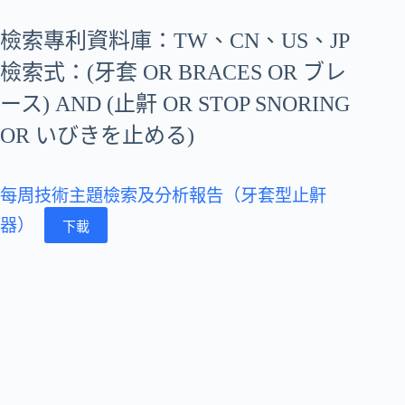
檢索專利資料庫：TW、CN、US、JP
檢索式：(牙套 OR BRACES OR ブレ
ース) AND (止鼾 OR STOP SNORING
OR いびきを止める)
每周技術主題檢索及分析報告（牙套型止鼾
器）
下載