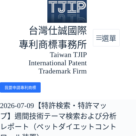
跳
至
主
要
台灣仕誠國際
內
選單
容
專利商標事務所
Taiwan TJIP
International Patent
Trademark Firm
我要申請專利商標
2026-07-09【特許検索・特許マッ
プ】週間技術テーマ検索および分析
レポート（ペットダイエットコント