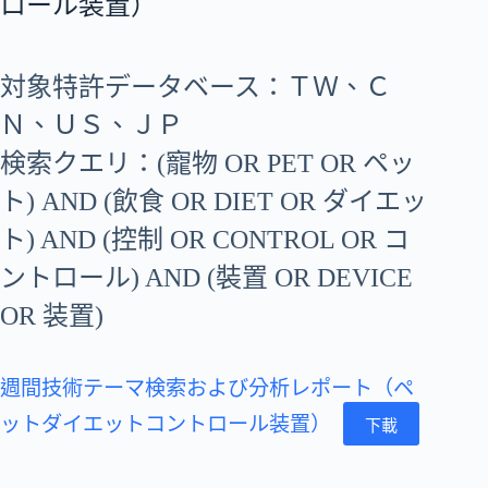
ロール装置）
対象特許データベース：ＴＷ、Ｃ
Ｎ、ＵＳ、ＪＰ
検索クエリ：(寵物 OR PET OR ペッ
ト) AND (飲食 OR DIET OR ダイエッ
ト) AND (控制 OR CONTROL OR コ
ントロール) AND (裝置 OR DEVICE
OR 装置)
週間技術テーマ検索および分析レポート（ペ
ットダイエットコントロール装置）
下載